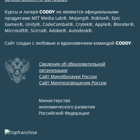
Курсы и лагеря
не являются официальными
CODDY
продуктами MIT Media Lab
®
, Mojang
®
, Roblox
®
, Epic
Games
®
, Unity
®
, CodeСombat
®
, Crytek
®
, Apple
®
, Blender
®
,
Microsoft
®
, Scirra
®
, Adobe
®
, Autodesk
®
.
Сайт создан с любовью и вдохновением командой
.
CODDY
Сведения об образовательной
организации
Сайт Минобрнауки России
Сайт Минпросвещения России
Министерство
экономического развития
Российской Федерации