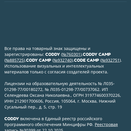
Все права на товарный знак защищены и
зарегистрированы:
(
№760301
),
CODDY
CODDY CAMP
(
№885725
),
(
№932740
),
(
№932751
).
CODY CAMP
CODE CAMP
Использование визуальных и интеллектуальных
материалов только с согласия создателей проекта.
Лицензии на образовательную деятельность № Л035-
01298-77/00180272, № Л035-01298-77/00737062. ИП
Селендеева Оксана Николаевна., ОГРН 319774600370226,
ИНН 212901700606, Россия, 105064, г. Москва, Нижний
Сусальный пер., д. 5, стр. 19
включена в Единый реестр российского
CODDY
программного обеспечения Минцифры РФ.
Реестровая
запись №30399 от 22.10.2025